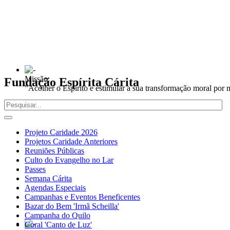
Missão:
Fundação Espírita Cárita
"Acolher o Espírito e estimular a sua transformação moral por 
Projeto Caridade 2026
Projetos Caridade Anteriores
Reuniões Públicas
Culto do Evangelho no Lar
Passes
Semana Cárita
Agendas Especiais
Campanhas e Eventos Beneficentes
Bazar do Bem 'Irmã Scheilla'
Campanha do Quilo
Coral 'Canto de Luz'