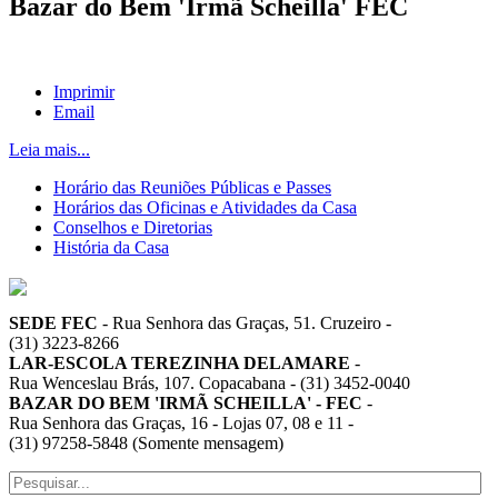
Bazar do Bem 'Irmã Scheilla' FEC
Imprimir
Email
Leia mais...
Horário das Reuniões Públicas e Passes
Horários das Oficinas e Atividades da Casa
Conselhos e Diretorias
História da Casa
SEDE FEC
-
Rua Senhora das Graças, 51. Cruzeiro
-
(31) 3223-8266
LAR-ESCOLA TEREZINHA DELAMARE
-
Rua Wenceslau Brás, 107. Copacabana
-
(31) 3452-0040
BAZAR DO BEM 'IRMÃ SCHEILLA' - FEC
-
Rua Senhora das Graças, 16 - Lojas 07, 08 e 11
-
(31) 97258-5848 (Somente mensagem)