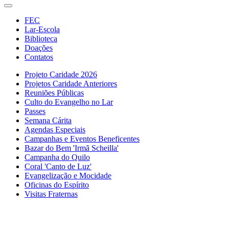
FEC
Lar-Escola
Biblioteca
Doações
Contatos
Projeto Caridade 2026
Projetos Caridade Anteriores
Reuniões Públicas
Culto do Evangelho no Lar
Passes
Semana Cárita
Agendas Especiais
Campanhas e Eventos Beneficentes
Bazar do Bem 'Irmã Scheilla'
Campanha do Quilo
Coral 'Canto de Luz'
Evangelização e Mocidade
Oficinas do Espírito
Visitas Fraternas